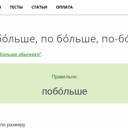
Ы
ТЕСТЫ
СТАТЬИ
ОПЛАТА
о́льше, по бо́льше, по-б
"больше обычного"
.
Правильно:
побо́льше
 по размеру