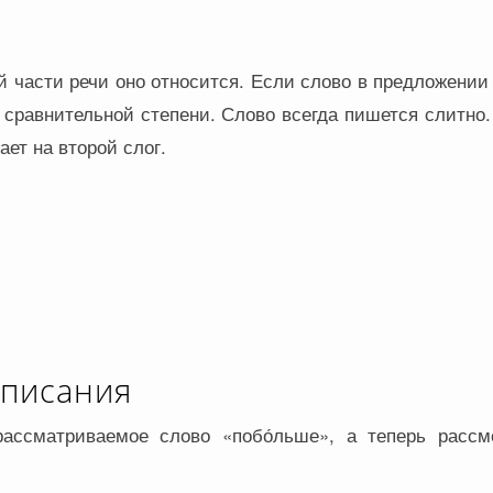
ой части речи оно относится. Если слово в предложен
е сравнительной степени. Слово всегда пишется слитн
ает на второй слог.
описания
ассматриваемое слово «побо́льше», а теперь расс