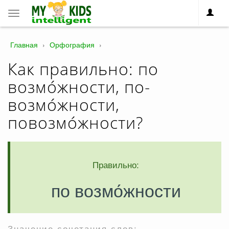
Toggle
navigation
Главная
›
Орфография
›
Как правильно: по
возмо́жности, по-
возмо́жности,
повозмо́жности?
Правильно:
по возмо́жности
Значение сочетания слов: