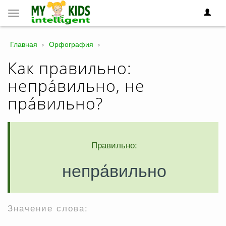
Toggle
navigation
Главная
›
Орфография
›
Как правильно:
непра́вильно, не
пра́вильно?
Правильно:
непра́вильно
Значение слова: