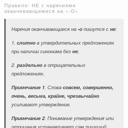
Правило: НЕ с наречиями
оканчивающимися на «-О»
Наречия оканчивающиеся на
-о
пишутся с
не
:
1.
слитно
в утвердительных предложениях
при наличии синонима без
не
;
2.
раздельно
в отрицательных
предложениях.
Примечание 1
. Слова
совсем, совершенно,
очень, весьма, крайне, чрезвычайно
усиливают утверждение.
Примечание 2
. Понимание утверждения или
отрицания устанавливает сам пишущий.