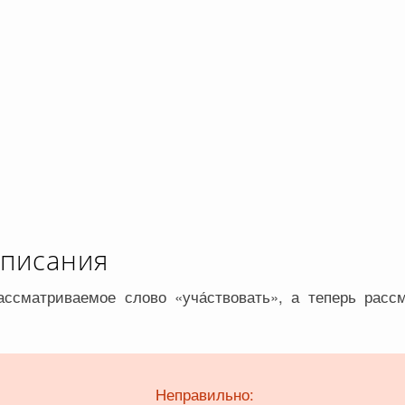
описания
ассматриваемое слово «уча́ствовать», а теперь расс
Неправильно: