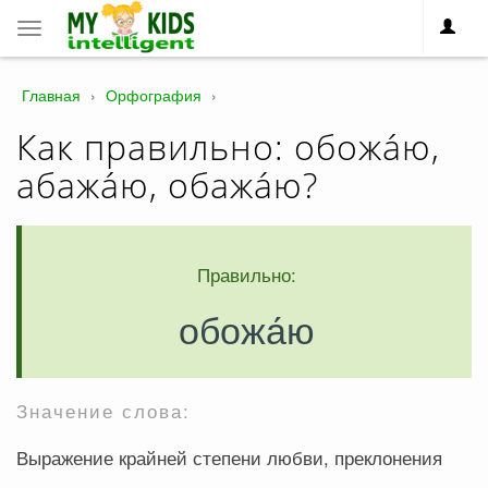
Toggle
navigation
Главная
›
Орфография
›
Как правильно: обожа́ю,
абажа́ю, обажа́ю?
Правильно:
обожа́ю
Значение слова:
Выражение крайней степени любви, преклонения