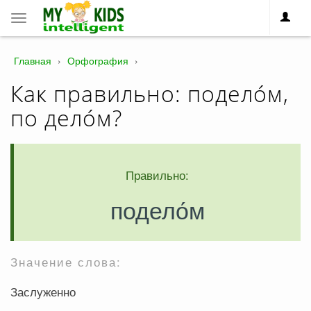
Toggle
navigation
Главная
›
Орфография
›
Как правильно: подело́м,
по дело́м?
Правильно:
подело́м
Значение слова:
Заслуженно