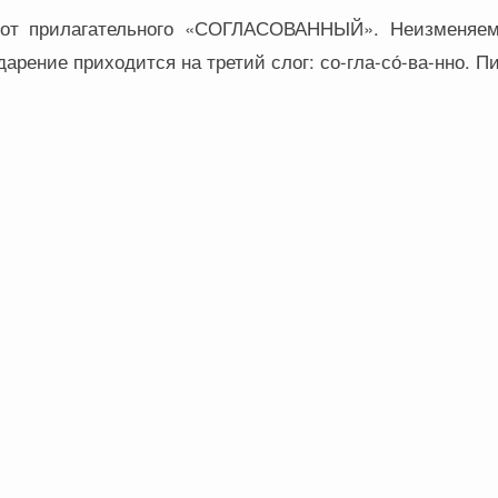
 от прилагательного «СОГЛАСОВАННЫЙ». Неизменяем
арение приходится на третий слог: со-гла-со́-ва-нно. 