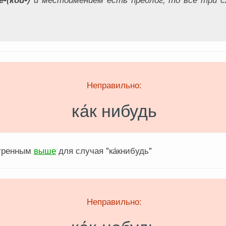
Неправильно:
ка́к нибудь
отренным
выше
для случая "ка́книбудь"
Неправильно: