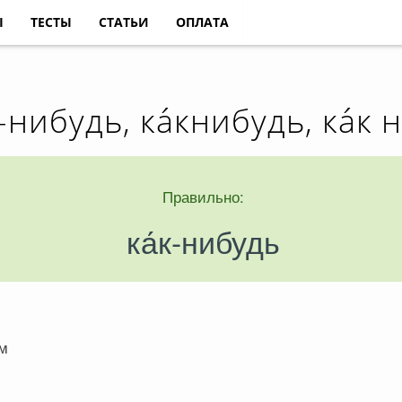
Ы
ТЕСТЫ
СТАТЬИ
ОПЛАТА
-нибудь, ка́книбудь, ка́к 
Правильно:
ка́к-нибудь
ом