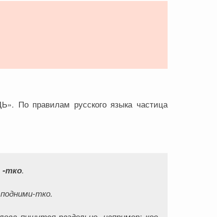
Ь». По правилам русского языка частица
, -тко
.
, подними-тко
.
лова пишутся раздельно, например:
кое