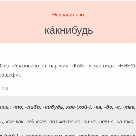
Неправильно:
ка́книбудь
Оно образовано от наречия «КАК» и частицы «НИБУД
ез дефис.
тиц
тицы:
-то, -либо, -нибудь, кое-(кой-), -ка, -де, -с, -тка
, кое-как, кой-кого, возьмите-ка, он-де, нет-с, на-тка
е-(кой-)
и местоимением есть предлог, то все три с