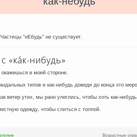
ка́к-небудь
Частицы "нЕбудь" не существует.
 «ка́к-нибудь»
и окажешься в моей стороне.
ндальных типов и как-нибудь доведи до конца это мер
ак ветер утих, мы рано улеглись, чтобы хоть как-нибудь
естную одежду, чтобы слиться с толпой.
ателем
Возрастные огра