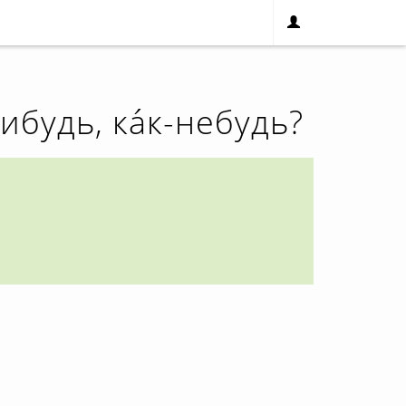
нибудь, ка́к-небудь?