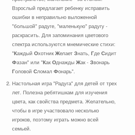
Взрослый предлагает ребенку исправить
ошибки в неправильно выложенной
"большой" радуге, "маленькую" радугу -
раскрасить. Для запоминания цветового
спектра используются мнемические стихи:
"
К
аждый
О
хотник
Ж
елает
З
нать,
Г
де
С
идит
Ф
азан" или "
К
ак
О
днажды
Ж
ак -
З
вонарь
Г
оловой
С
ломал
Ф
онарь".
Настольная игра "Радуга" для детей от трех
лет. Полезна ребятишкам для изучения
цвета, как свойства предмета. Желательно,
чтобы в игре участвовало несколько
игроков, поэтому играть можно всей
семьей.