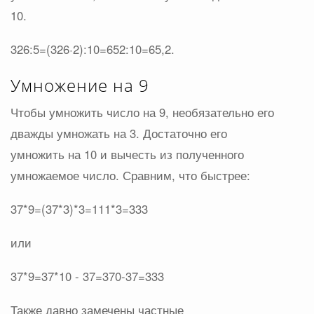
10.
326:5=(326·2):10=652:10=65,2.
Умножение на 9
Чтобы умножить число на 9, необязательно его
дважды умножать на 3. Достаточно его
умножить на 10 и вычесть из полученного
умножаемое число. Сравним, что быстрее:
37*9=(37*3)*3=111*3=333
или
37*9=37*10 - 37=370-37=333
Также давно замечены частные